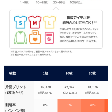
枚数
1枚
10枚
30枚
片面プリント
¥2,470
¥2,347
¥1,976
(1枚あたり)
（税込 ¥2,717）
（税込 ¥2,581）
（税込 ¥2,173）
（税
割引率
0%
5%
20%
(ドンドン割)