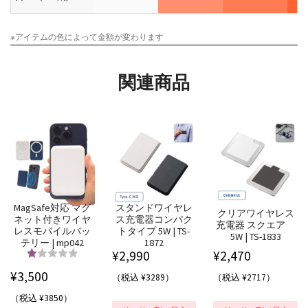
※アイテムの色によって金額が変わります
関連商品
MagSafe対応 マグ
スタンドワイヤレ
クリアワイヤレス
ネット付きワイヤ
ス充電器コンパク
充電器 スクエア
レスモバイルバッ
トタイプ 5W | TS-
5W | TS-1833
テリー | mp042
1872
¥
2,990
¥
2,470
5段階中
5.00
¥
3,500
（税込 ¥3289）
（税込 ¥2717）
の評価
（税込 ¥3850）