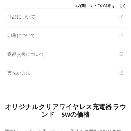
※納期についての詳細はこちら
商品について
open_in_new
印刷について
open_in_new
返品交換について
open_in_new
支払い方法
open_in_new
オリジナルクリアワイヤレス充電器 ラウ
ンド 5Wの価格