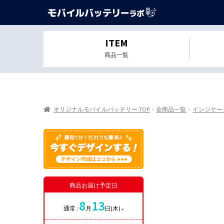
ITEM
商品一覧
オリジナルモバイルバッテリー TOP
全商品一覧
インジケー
商品お届け予定日
8
13
通常 :
月
日(木)
※