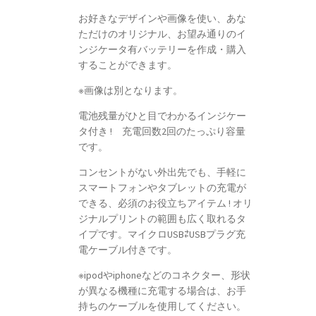
お好きなデザインや画像を使い、あな
ただけのオリジナル、お望み通りのイ
ンジケータ有バッテリーを作成・購入
することができます。
※画像は別となります。
電池残量がひと目でわかるインジケー
タ付き ! 充電回数2回のたっぷり容量
です。
コンセントがない外出先でも、手軽に
スマートフォンやタブレットの充電が
できる、必須のお役立ちアイテム ! オリ
ジナルプリントの範囲も広く取れるタ
イプです。マイクロUSB⇄USBプラグ充
電ケーブル付きです。
※ipodやiphoneなどのコネクター、形状
が異なる機種に充電する場合は、お手
持ちのケーブルを使用してください。