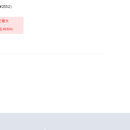
¥2552）
で最大
 ¥1914）