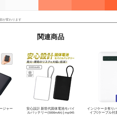
額が変わります
関連商品
ージャー
安心設計 新世代固体電池モバイ
インジケータ有り
ルバッテリー(5000mAh) | mp045
イプCケーブル付属） |