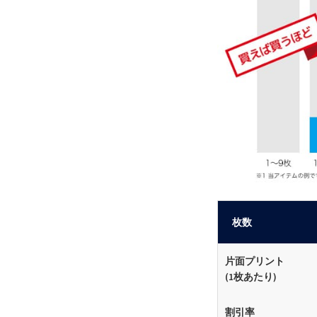
枚数
片面プリント
(1枚あたり)
割引率