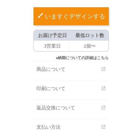
いますぐデザインする
お届け予定日
最低ロット数
3営業日
1個〜
※納期についての詳細はこちら
商品について
open_in_new
印刷について
open_in_new
返品交換について
open_in_new
支払い方法
open_in_new