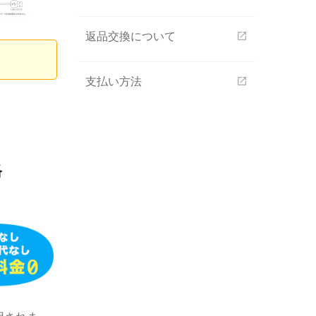
返品交換について
open_in_new
支払い方法
open_in_new
格