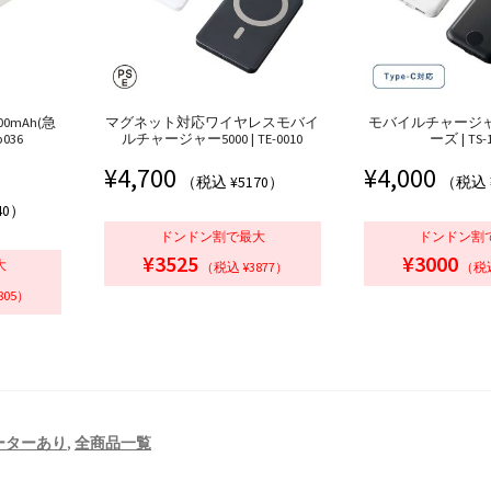
0mAh(急
マグネット対応ワイヤレスモバイ
モバイルチャージャー
036
ルチャージャー5000 | TE-0010
ーズ | TS-
¥
4,700
¥
4,000
（税込 ¥5170）
（税込 
40）
ドンドン割で最大
ドンドン割
¥3525
¥3000
大
（税込 ¥3877）
（税込
805）
ーターあり
,
全商品一覧