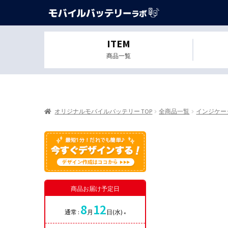
ITEM
商品一覧
オリジナルモバイルバッテリー TOP
全商品一覧
インジケー
商品お届け予定日
8
12
通常 :
月
日(水)
※