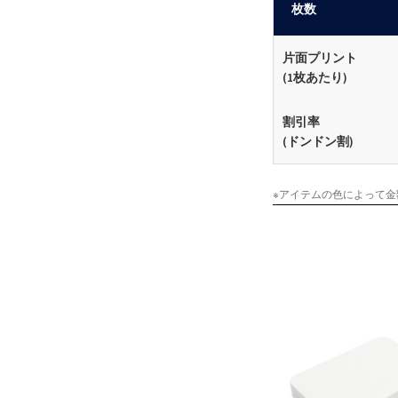
枚数
片面プリント
(1枚あたり)
割引率
(ドンドン割)
※アイテムの色によって金