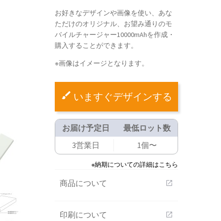
お好きなデザインや画像を使い、あな
ただけのオリジナル、お望み通りのモ
バイルチャージャー10000mAhを作成・
購入することができます。
※画像はイメージとなります。
いますぐデザインする
お届け予定日
最低ロット数
3営業日
1個〜
※納期についての詳細はこちら
商品について
open_in_new
印刷について
open_in_new