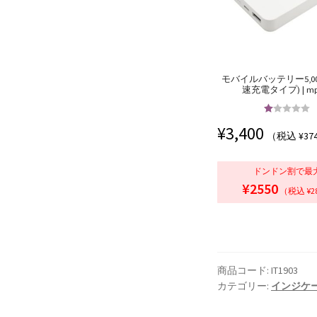
モバイルバッテリー5,00
速充電タイプ) | mp
5段階中
5.00
¥
3,400
の評価
（税込 ¥37
ドンドン割で最
¥2550
（税込 ¥2
商品コード:
IT1903
カテゴリー:
インジケ