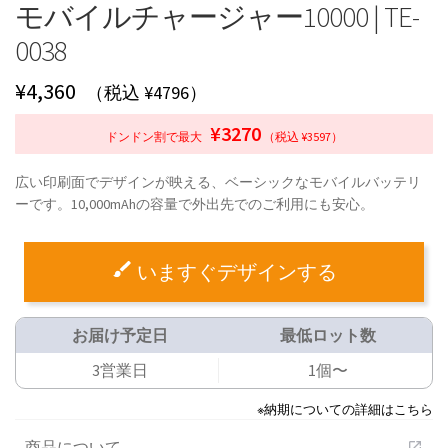
モバイルチャージャー10000 | TE-
0038
¥
4,360
（税込 ¥4796）
¥3270
ドンドン割で最大
（税込 ¥3597）
広い印刷面でデザインが映える、ベーシックなモバイルバッテリ
ーです。10,000mAhの容量で外出先でのご利用にも安心。
いますぐデザインする
お届け予定日
最低ロット数
3営業日
1個〜
※納期についての詳細はこちら
商品について
open_in_new