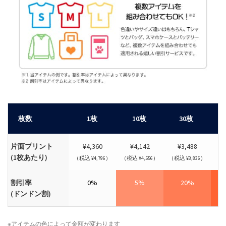
枚数
1枚
10枚
30枚
片面プリント
¥4,360
¥4,142
¥3,488
(1枚あたり)
（税込 ¥4,796）
（税込 ¥4,556）
（税込 ¥3,836）
（税
割引率
0%
5%
20%
(ドンドン割)
※アイテムの色によって金額が変わります