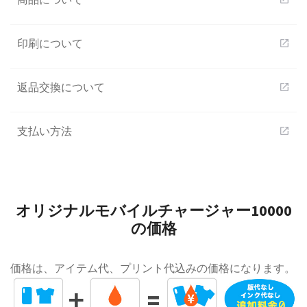
印刷について
open_in_new
返品交換について
open_in_new
支払い方法
open_in_new
オリジナルモバイルチャージャー10000
の価格
価格は、アイテム代、プリント代込みの価格になります。