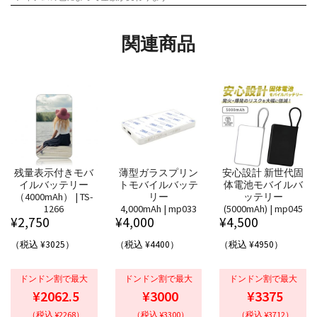
関連商品
残量表示付きモバ
薄型ガラスプリン
安心設計 新世代固
イルバッテリー
トモバイルバッテ
体電池モバイルバ
（4000mAh） | TS-
リー
ッテリー
1266
4,000mAh | mp033
(5000mAh) | mp045
¥
2,750
¥
4,000
¥
4,500
（税込 ¥3025）
（税込 ¥4400）
（税込 ¥4950）
ドンドン割で最大
ドンドン割で最大
ドンドン割で最大
¥2062.5
¥3000
¥3375
（税込 ¥2268）
（税込 ¥3300）
（税込 ¥3712）