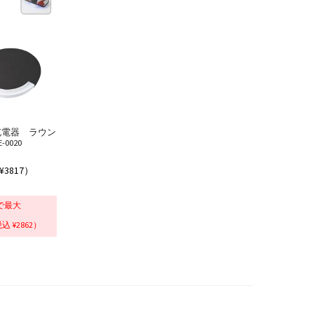
充電器 ラウン
-0020
¥3817）
で最大
込 ¥2862）