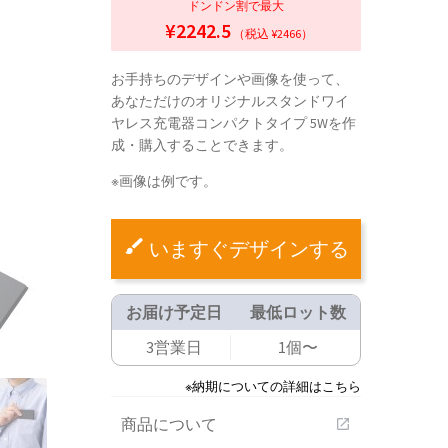
ドンドン割で最大
¥2242.5
（税込 ¥2466）
お手持ちのデザインや画像を使って、
あなただけのオリジナルスタンドワイ
ヤレス充電器コンパクトタイプ 5Wを作
成・購入することできます。
※画像は例です。
いますぐデザインする
お届け予定日
最低ロット数
3営業日
1個〜
※納期についての詳細はこちら
商品について
open_in_new