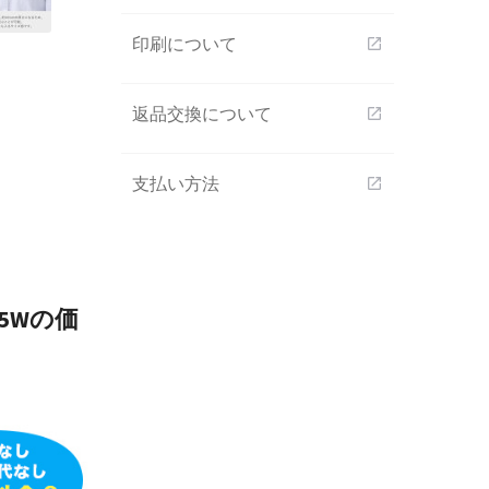
印刷について
open_in_new
返品交換について
open_in_new
支払い方法
open_in_new
5Wの価