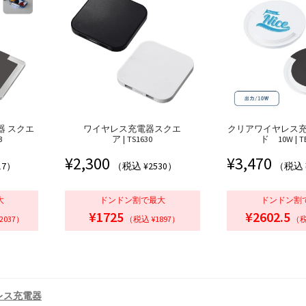
器 スクエ
ワイヤレス充電器スクエ
クリアワイヤレス
3
ア | TS1630
ド 10W | TE
¥
2,300
¥
3,470
17）
（税込 ¥2530）
（税込 
大
ドンドン割で最大
ドンドン割
¥1725
¥2602.5
2037）
（税込 ¥1897）
（税
レス充電器