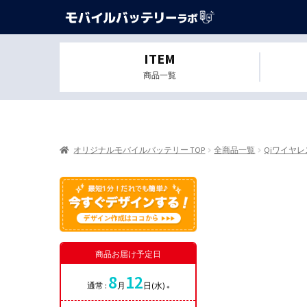
ITEM
商品一覧
オリジナルモバイルバッテリー TOP
全商品一覧
Qiワイヤ
商品お届け予定日
8
12
通常 :
月
日(水)
※