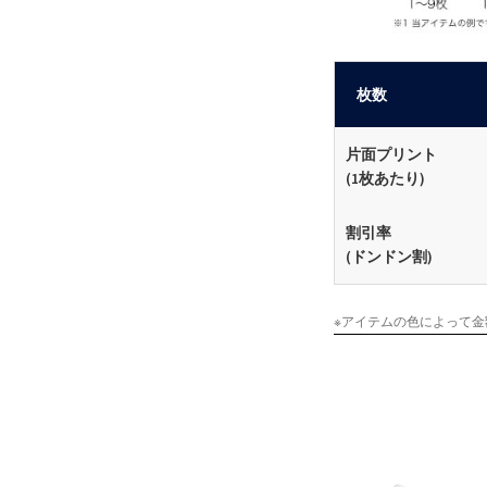
枚数
片面プリント
(1枚あたり)
割引率
(ドンドン割)
※アイテムの色によって金