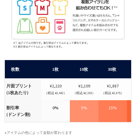
枚数
1枚
10枚
30枚
片面プリント
¥2,220
¥2,109
¥1,887
(1枚あたり)
（税込 ¥2,442）
（税込 ¥2,319）
（税込 ¥2,075）
（税
割引率
0%
5%
15%
(ドンドン割)
※アイテムの色によって金額が変わります