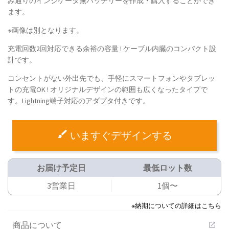
み通りのインジケータ無バッテリーを作成・購入することができ
ます。
※画像は別となります。
充電回数2回対応できる余裕の容量 ! ケーブル内臓のコンパクト設
計です。
コンセントがない外出先でも、手軽にスマートフォンやタブレッ
トの充電OK ! オリジナルデザインの範囲も広くなったタイプで
す。Lightning端子対応のアダプタ付きです。
いますぐデザインする
お届け予定日
最低ロット数
3営業日
1個〜
※納期についての詳細はこちら
商品について
open_in_new