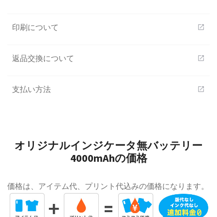
印刷について
open_in_new
返品交換について
open_in_new
支払い方法
open_in_new
オリジナルインジケータ無バッテリー
4000mAhの価格
価格は、アイテム代、プリント代込みの価格になります。