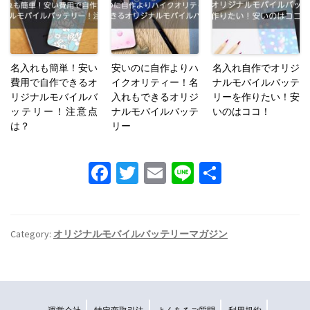
名入れも簡単！安い
安いのに自作よりハ
名入れ自作でオリジ
費用で自作できるオ
イクオリティー！名
ナルモバイルバッテ
リジナルモバイルバ
入れもできるオリジ
リーを作りたい！安
ッテリー！注意点
ナルモバイルバッテ
いのはココ！
は？
リー
Fa
T
E
Li
S
ce
wi
m
n
h
b
tt
ai
e
ar
o
er
l
e
Category:
オリジナルモバイルバッテリーマガジン
o
k