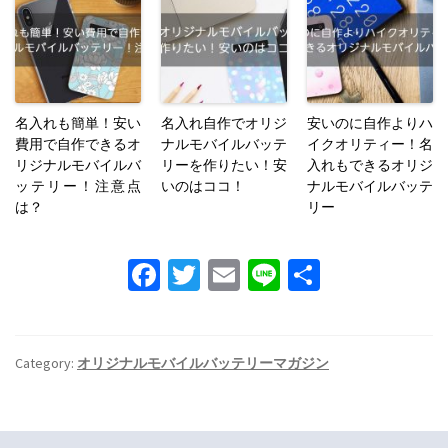
名入れも簡単！安い
名入れ自作でオリジ
安いのに自作よりハ
費用で自作できるオ
ナルモバイルバッテ
イクオリティー！名
リジナルモバイルバ
リーを作りたい！安
入れもできるオリジ
ッテリー！注意点
いのはココ！
ナルモバイルバッテ
は？
リー
Fa
T
E
Li
S
ce
wi
m
n
h
b
tt
ai
e
ar
o
er
l
e
Category:
オリジナルモバイルバッテリーマガジン
o
k